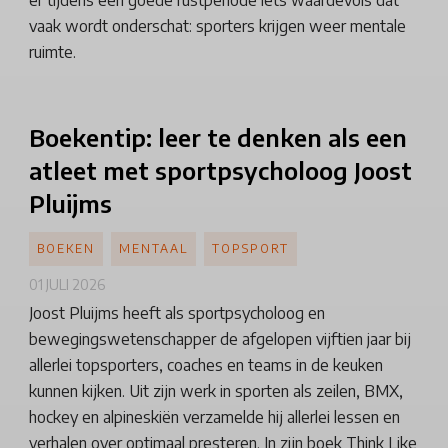
er tijdens een goede rustperiode iets waardevols dat
vaak wordt onderschat: sporters krijgen weer mentale
ruimte.
Boekentip:
leer te denken als een
atleet met
sportpsycholoog
Joost
Pluijms
BOEKEN
MENTAAL
TOPSPORT
01 JULI 2026
Joost Pluijms heeft als sportpsycholoog en
bewegingswetenschapper de afgelopen vijftien jaar bij
allerlei topsporters, coaches en teams in de keuken
kunnen kijken. Uit zijn werk in sporten als zeilen, BMX,
hockey en alpineskiën verzamelde hij allerlei lessen en
verhalen over optimaal presteren. In zijn boek Think Like